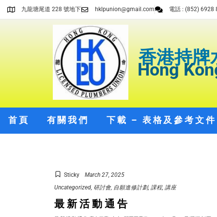
九龍塘尾道 228 號地下
hklpunion@gmail.com
電話 : (852) 6928 
香港持牌
Hong Kong
首頁
有關我們
下載 – 表格及參考文件
Sticky
March 27, 2025
Uncategorized
研討會
自願進修計劃
課程
講座
最 新 活 動 通 告