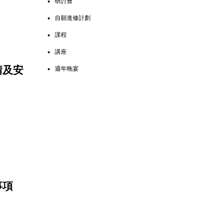
研討會
自願進修計劃
課程
講座
請及安
週年晚宴
事項