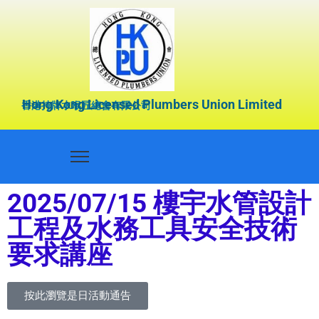
Hong Kong Licensed Plumbers Union Limited
香港持牌水喉匠總會有限公司
2025/07/15 樓宇水管設計
工程及水務工具安全技術
要求講座
按此瀏覽是日活動通告