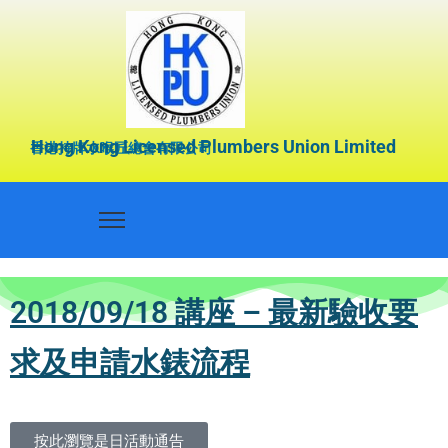
Hong Kong Licensed Plumbers Union Limited
香港持牌水喉匠總會有限公司
2018/09/18 講座 – 最新驗收要
求及申請水錶流程
按此瀏覽是日活動通告