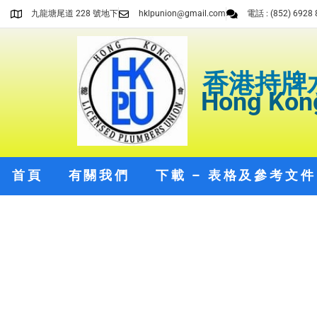
九龍塘尾道 228 號地下
hklpunion@gmail.com
電話 : (852) 6928 
香港持牌
U
Hong Kong
nc
at
eg
or
首頁
有關我們
下載 – 表格及參考文件
iz
ed
研
討
會
自